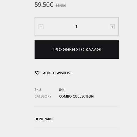
59.50
€
85.00
€
Ποσότητα
ΠΡΟΣΘΉΚΗ ΣΤΟ ΚΑΛΆΘΙ
ADD TO WISHLIST
SKU
044
CATEGORY
COMBO COLLECTION
ΠΕΡΙΓΡΑΦΉ