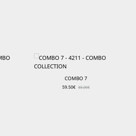
COMBO 7
59.50
€
85.00
€