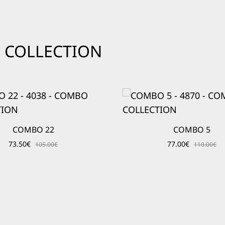
O COLLECTION
COMBO 22
COMBO 5
73.50
€
77.00
€
105.00
€
110.00
€